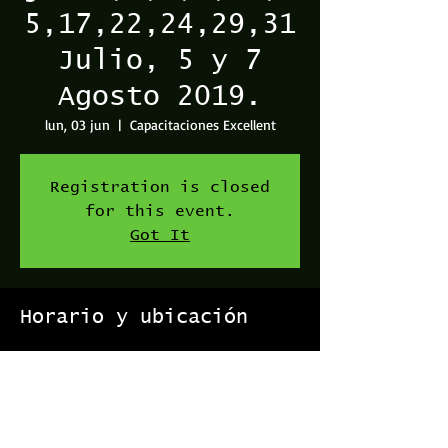
5,17,22,24,29,31
Julio, 5 y 7
Agosto 2019.
lun, 03 jun
  |  
Capacitaciones Excellent
Registration is closed
for this event.
Got It
Horario y ubicación
03 jun 2019, 9:00 a. m. – 12:00 p. m.
Capacitaciones Excellent, Vía 104, Provincia de
San José, San José, Costa Rica