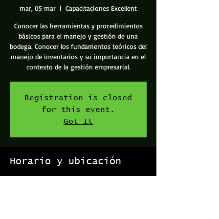
mar, 05 mar
  |  
Capacitaciones Excellent
Conocer las herramientas y procedimientos
básicos para el manejo y gestión de una
bodega. Conocer los fundamentos teóricos del
manejo de inventarios y su importancia en el
contexto de la gestión empresarial.
Registration is closed
for this event.
Got It
Horario y ubicación
05 mar 2019, 6:20 p. m. – 9:20 p. m.
Capacitaciones Excellent, Vía 104, Provincia de
San José, San José, Costa Rica