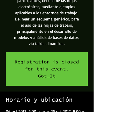
participantes, del uso de las hojas
electrónicas, mediante ejemplos
aplicables a los entornos de trabajo.
Delinear un esquema genérico, para
el uso de las hojas de trabajo,
principalmente en el desarrollo de
modelos y análisis de bases de datos,
vía tablas dinámicas.
Registration is closed
for this event.
Got It
Horario y ubicación
04 oct 2017, 6:00 p. m. – 25 oct 2017, 9:00 p.
m.
Capacitaciones Excellent, Vía 104, Provincia de
San José, San José, Costa Rica