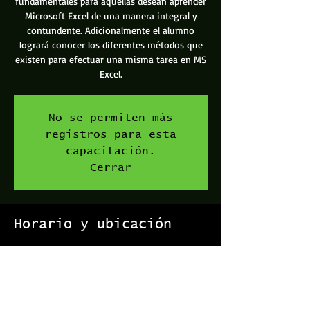
fundamentales para aquellas desean aprender
Microsoft Excel de una manera integral y
contundente. Adicionalmente el alumno
logrará conocer los diferentes métodos que
existen para efectuar una misma tarea en MS
Excel.
No se permiten más
registros para esta
capacitación.
Cerrar
Horario y ubicación
01 feb 2018, 6:00 p. m.
Capacitaciones Excellent, Vía 104, Provincia de
San José, San José, Costa Rica