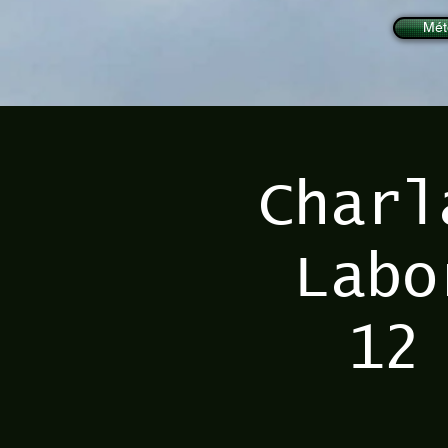
Mét
Charl
Labo
12