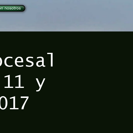
on nosotros
ocesal
 11 y
017