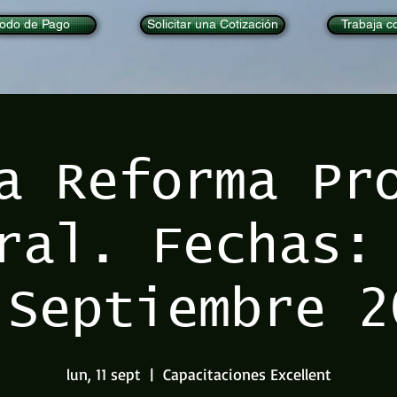
odo de Pago
Solicitar una Cotización
Trabaja c
a Reforma Pr
ral. Fechas:
 Septiembre 2
lun, 11 sept
  |  
Capacitaciones Excellent