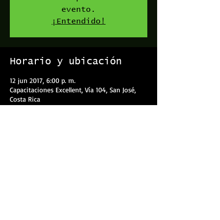
evento.
¡Entendido!
Horario y ubicación
12 jun 2017, 6:00 p. m.
Capacitaciones Excellent, Vía 104, San José,
Costa Rica
Compartir este evento
Tels:
(506) 6030- 4242
(506) 8990-5687