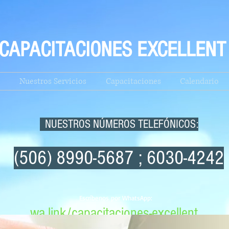
CAPACITACIONES EXCELLENT
Nuestros Servicios
Capacitaciones
Calendario
NUESTROS NÚMEROS TELEFÓNICOS:
(506) 8990-5687 ; 6030-4242
Escríbenos por WhatsApp:
wa.link/capacitaciones-excellent