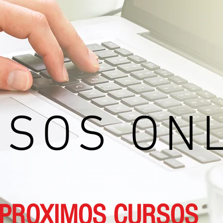
odo de Pago
Solicitar una Cotización
Trabaja c
SOS ON
View Collection
PROXIMOS CURSOS