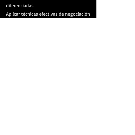
diferenciadas.
Aplicar técnicas efectivas de negociación
y cierre.
Fortalecer estrategias de fidelización y
seguimiento comercial.
Beneficios para la
empresa
Incremento en ventas y rentabilidad.
Mayor claridad en la estrategia
comercial.
Mejor posicionamiento en el mercado.
Equipos de ventas más estructurados y
efectivos.
Mayor fidelización y satisfacción del
cliente.